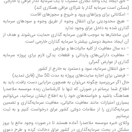
– حق ایجاد یک واحد تجاری مشترک با یک سرمایه گذار عراقی یا خارجی.
(ممکن است سرمایه گذار با شرکای عراقی همکاری کند)
– امکاناتی برای ویزاهای ورود و خروج و مجوزهای اقامت
– هیچ محدودیتی برای انتقال وجوه از طریق وجوه و سودهای سرمایه
گذاری شده به داخل عراق وجود ندارد
این ساختارها به موجب قانون سرمایه گذاری حمایت می‌شوند و هدف از
آن ایجاد محیط دوستی بیشتر با سرمایه گذاران خارجی است.
– ده سال معافیت از کلیه مالیات‌ها و عوارض
– معافیت دارایی‌های وارداتی و قطعات یدکی لازم برای پروژه سرمایه
گذاری از عوارض گمرکی
– حق انتقال سرمایه، سود و دستمزد به خارج از کشور
– فرصتی برای اجاره سایت‌های پروژه به مدت 50 سال (قابل تمدید)
حال اگر می‌پرسید چگونه می‌توان به همچون مزایایی دست یافت، باید به
اطلاع شما برسانم در صورتی که تنها با کارشناسان زبده موسسه ملاصدرا
هماهنگ باشید و خواسته‌های خود را به اطلاع ایشان برسانید، می‌توانیم
بسیاری امتیازات مانند معافیت مالیاتی، معافیت سرمایه‌گذاری و تضمین
سرمایه‌گذاری را از مقامات دولتی کشور عراق درخواست کنیم و به ثبت
برسانیم.
وکلای خبره موسسه ملاصدرا آماده هستند تا در صورت وجود مانع یا بروز
مشکل در بحث سرمایه‌گذاری در کشور عراق دخالت کرده و طرح دعوی