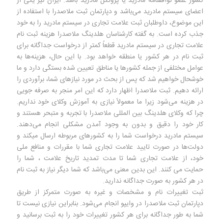
کشور عضو توافقنامه مادرید یا پروتکل مادرید باشد. ایران نیز یکی از
اعضای سیستم مادرید می‌باشد و دپارتمان ثبت ملاصدرا با استفاده از
این موضوع، داوطلبان ثبت علامت تجاری در سیستم مادرید را به خود
جذب کرده است. به گفته کارشناسان هلدینگ ملاصدرا هزینه ثبت نام
علامت تجاری در سیستم مادرید قطعاً کمتر از درخواست جداگانه برای
ثبت نام در هر کشور یا منطقه خواهد بود. با این حال، هزینه‌ها به
عوامل مختلفی از جمله کشورها یا مناطق تعیین شده بستگی دارد و ما
خوشحال خواهیم شد که پس از بحث در مورد نیازهای شما، برآوردی را
ارائه دهیم. ثبت ملاصدرا اظهار دارد که این امر منجر به صرفه جویی
در هزینه می‌شود زیرا ما معمولاً نیازی به آموزش وکلای خود نداریم.
چرا که وکلای هلدینگ بین المللی ملاصدرا با تجربه و متبحر هستند و
کار خود را دقیق و بدون به وجود آمدن مشکلی انجام می‌دهند.
سیستم مادرید درخواست شما را به کشورهای مربوطه ارسال میکند و
دولت‌ها در صورت تایید علامت تجاری شما با مقررات و منافع ملی
خود، از علامت تجاری شما تا مدت تمدید تاریخ علامت ، شما را
حمایت می کنند. این بدین معنی می‌باشد که شما دیگر نیاز به ثبت نام
در هر کشور به صورت جداگانه ندارید.
ثبت تغییرات نام و مشخصات و غیره به صورت متمرکز از طریق
دپارتمان ثبت ملاصدرا در وایپو انجام می‌شود. بنابراین نیازی نیست تا
شما به طور جداگانه برای هر کشور تغییرات خود را به ثبت برسانید و