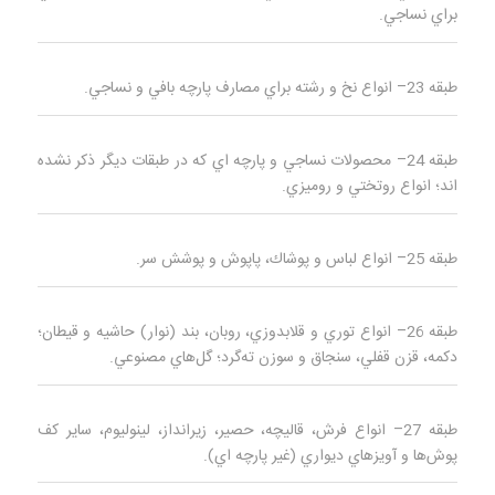
براي نساجي.
طبقه 23– انواع نخ و رشته براي مصارف پارچه بافي و نساجي.
طبقه 24– محصولات نساجي و پارچه‌ اي كه در طبقات ديگر ذكر نشده‌
اند؛ انواع روتختي و روميزي.
طبقه 25– انواع لباس و پوشاك، پاپوش و پوشش سر.
طبقه 26– انواع توري و قلابدوزي، روبان، بند (نوار) حاشيه و قيطان؛
دكمه، قزن قفلي، سنجاق و سوزن ته‌گرد؛ گل‌هاي مصنوعي.
طبقه 27– انواع فرش، قاليچه، حصير، زيرانداز، لينوليوم، ساير كف
پوش‌ها و آويزهاي ديواري (غير پارچه‌ اي).