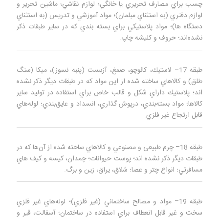
چسب براي مصارف تحريري يا خانگي؛ لوازم نقاشي؛ ماشين تحرير و
لوازم دفتري (به استثناي مبلمان)؛ مواد آموزشي و تدريس (به استثناي
دستگاه‌ ها)؛ مواد پلاستيكي براي بسته‌ بندي كه در ساير طبقات ذكر
نشده‌اند؛ حروف و كليشه چاپ.
طبقه 17– لاستيك، كائوچو، صمغ، آزبست (پنبه نسوز)، ميكا (سنگ
طلق) و كالاهاي ساخته شده از اين مواد كه در طبقات ديگر ذكر نشده‌
اند؛ پلاستيك داراي شكل و قالب خاص براي استفاده در توليد ساير
كالاها؛ مواد بسته‌بندي، درپوش‌ گذاري، انسداد و عايق‌بندي؛ لوله‌هاي
قابل ارتجاع غير فلزي.
طبقه 18– چرم طبیعی و مصنوعي و كالاهاي ساخته شده از آن‌ها كه در
طبقات ديگر ذكر نشده‌ اند؛ پوست حيوانات؛ چمدان، كيسه و كيف‌ هاي
مسافرتي؛ انواع چتر و عصا؛ شلاق، يراق، زين و برگ.
طبقه 19– مواد و مصالح ساختماني (غير فلزي)؛ لوله‌هاي غير فلزي
سخت و غير قابل انعطاف براي استفاده در ساختمان؛ آسفالت، قير و