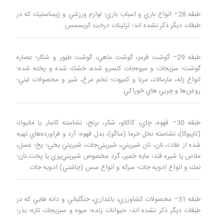
طبقه 28– انواع بازي و اسباب بازي؛ لوازم ورزشي و ژيمناستيك كه در
طبقات ديگر ذكر نشده‌ اند؛ تزئينات درخت كريسمس.
طبقه 29– گوشت قرمز، گوشت ماهي، گوشت طيور و شكار؛ عصاره
گوشت؛ سزيجات و ميوه‌جات كنسرو شده، خشك شده و پخته شده؛
انواع ژله، مارمالاد، مربا و كمپوت؛ تخم مرغ، شير و محصولات لبني؛
روغن‌ها و چربي‌ هاي خوراكي.
طبقه 30– قهوه، چاي، كاكائو، شكر، برنج، نشاسته كاسار يا مانيوك
(تاپيوكا)، نشاسته نخل خرما (ساگو)، بدل قهوه؛ آرد و فراورده‌هاي تهيه
شده از غلات، نان، نان شيريني، شيريني‌جات، شيريني يخي؛ یخ؛ عسل،
ملاس يا شيره قند؛ مايه خمير، گرد مخصوص شيريني‌پزي يا پخت نان؛
نمك و انواع ادویه جات؛ سركه و انواع سس (چاشني) ادويه جات.
طبقه 31– محصولات كشاورزي، باغداري، جنگلباني و دانه‌ هايي كه در
طبقات ديگر ذكر نشده‌ اند؛ حيوانات زنده؛ ميوه و سبزيجات تازه؛ بذر؛