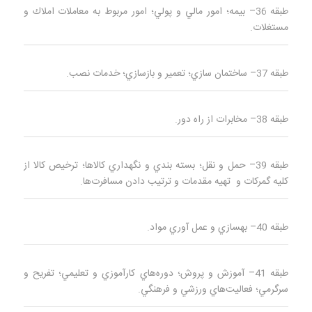
طبقه 36– بيمه؛ امور مالي و پولي؛ امور مربوط به معاملات املاك و
مستغلات.
طبقه 37– ساختمان‌ سازي؛ تعمير و بازسازي؛ خدمات نصب.
طبقه 38– مخابرات از راه دور.
طبقه 39– حمل و نقل؛ بسته‌ بندي و نگهداري كالاها؛
ترخیص کالا
از
کلیه گمرکات و تهيه مقدمات و ترتيب دادن مسافرت‌ها.
طبقه 40– بهسازي و عمل‌ آوري مواد.
طبقه 41– آموزش و پروش؛ دوره‌هاي كارآموزي و تعليمي؛ تفريح و
سرگرمي؛ فعاليت‌هاي ورزشي و فرهنگي.