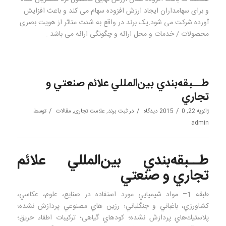
و برای سهامداران ایجاد ارزش افزوده سهام می کند و باعث افزایش
آورده شرکت می شود.یک برند در واقع به شدت متاثر از هویت بصری
محصولات / خدمات و محل ارائه و چگونگی ارائه می باشد .
طــبقه‌بندي بين‌المللي علائم صنعتي و
تجاري
/
/
/
ژانویه 22, 2015
0 دیدگاه
در
ثبت برند
,
علامت تجاری
,
مقالات
توسط
admin
طــبقه‌بندي بين‌المللي علائم
تجاري و صنعتي
طبقه 1– مواد شيميايي مورد استفاده در صنايع، علوم، عكاسي،
كشاورزي، باغباني و جنگلباني؛ رزين‌ هاي مصنوعي پردازش نشده؛
پلاستيك‌هاي پردازش نشده؛ كودهاي گياهی؛ تركيبات اطفاء حريق؛