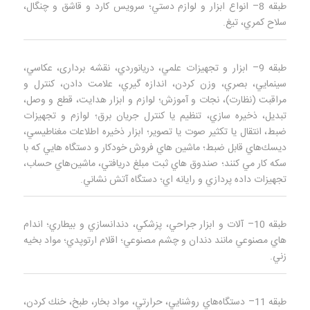
طبقه 8– انواع ابزار و لوازم دستي؛ سرويس كارد و قاشق و چنگال،
سلاح كمري، تيغ.
طبقه 9– ابزار و تجهیزات علمي، دريانوردي، نقشه برداری، عكاسي،
سينمايي، بصري، وزن كردن، اندازه‌ گيري، علامت دادن، كنترل و
مراقبت (نظارت)، نجات و آموزش؛ لوازم و ابزار هدايت، قطع و وصل،
تبديل، ذخيره‌ سازي، تنظيم يا كنترل جريان برق؛ لوازم و تجهیزات
ضبط، انتقال يا تكثير صوت يا تصوير؛ ابزار ذخيره اطلاعات مغناطيسي،
ديسك‌هاي قابل ضبط؛ ماشين‌ هاي فروش خودكار و دستگاه‌ هايي كه با
سكه كار مي‌ كنند؛ صندوق‌ هاي ثبت مبلغ دريافتي، ماشين‌هاي حساب،
تجهيزات داده‌ پردازي و رايانه‌ اي؛ دستگاه آتش نشاني.
طبقه 10– آلات و ابزار جراحي، پزشكي، دندانسازي و بيطاري؛ اندام‌
هاي مصنوعي مانند دندان و چشم‌ مصنوعي؛ اقلام ارتوپدي؛ مواد بخيه
زني.
طبقه 11– دستگاه‌هاي روشنايي، حرارتي، مواد بخار، طبخ، خنك كردن،