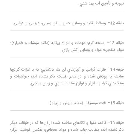
تهويه و تأمين آب بهداشتي.
طبقه 12– وسائط نقليه و وسایل حمل و نقل زميني، دريايي و هوايي.
طبقه 13– اسلحه گرم؛ مهمات و انواع پرتابه (مانند موشك و خمپاره)؛
مواد منفجره؛ مواد و وسايل آتش بازي.
طبقه 14– فلزات گرانبها و آلياژهاي آن‌ ها، كالاهايي كه با فلزات گرانبها
ساخته يا روكش شده‌ و در ساير طبقات ذكر نشده‌ اند؛ جواهرات و
سنگ‌هاي گرانبها؛ ابزار و لوازم ساعت‌ سازي و زمان سنجي.
طبقه 15– آلات موسيقي (مانند ویولن و پیانو).
طبقه 16– كاغذ، مقوا و كالاهاي ساخته شده از آن‌ها كه در طبقات ديگر
ذكر نشده‌ اند؛ مطالب چاپ شده و مواد صحافي؛ عكس؛ نوشت‌ افزار؛