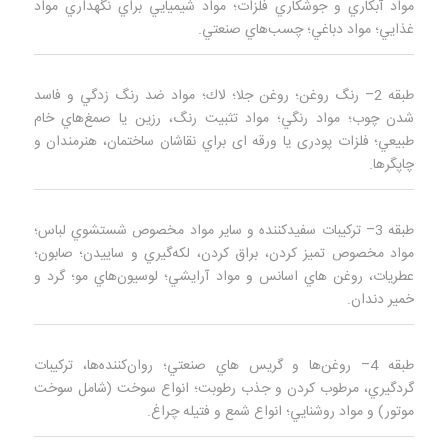
مواد آبكاري و جوشكاري فلزات؛ مواد شيميايي براي نگهداري مواد
غذايي؛ مواد دباغي؛ چسب‌هاي صنعتي.
طبقه 2– رنگ روغن؛ روغن جلا؛ لاك؛ مواد ضد رنگ زدگي و فاسد
شدن چوب؛ مواد رنگي؛ مواد تثبيت رنگ، رزين يا صمغ‌هاي خام
طبيعي؛ فلزات پودری يا ورقه ای براي نقاشان ساختمان، هنرمندان و
چاپگرها.
طبقه 3– تركيبات سفيدكننده و ساير مواد مخصوص شستشوي لباس؛
مواد مخصوص تميز كردن، براق كردن، لكه‌گيري و سایيدن؛ صابون؛
عطريات، روغن‌ هاي اسانس و مواد آرايشي؛ لوسيون‌هاي مو؛ گرد و
خمير دندان.
طبقه 4– روغن‌ها و گريس‌ هاي صنعتي؛ روان‌كننده‌ها، تركيبات
گردگيري، مرطوب كردن و جذب رطوبت؛ انواع سوخت (شامل سوخت
موتور) و مواد روشنايي؛ انواع شمع و فتيله چراغ.