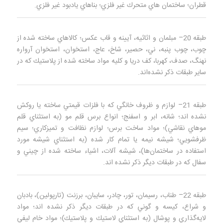
قطران؛ ساختمان‌ هاي متحرك غير فلزي؛ بناهاي يادبود غير فلزي.
طبقه 20– مبلمان و اثاثيه، آيينه و قاب عكس؛ كالاهاي ساخته شده از
چوب، چوب پنبه، ني، حصير، شاخ، عاج، استخوان، استخوان آرواره
نهنگ، صدف، كهربا، كف دريا و كليه مواد ساخته شده از پلاستيك كه در
ساير طبقات ذكر نشده‌اند.
طبقه 21– لوازم و ظروف خانگي كه با فلزات قيمتي ساخته يا روكش
نشده‌ اند؛ شانه، ابر و اسفنج؛ انواع برس قلم مو (به استثناي قلم
موهاي نقاشي)؛ مواد ساخت برس؛ لوازم نظافت و تميزكاري؛ سيم
ظرفشويي؛ شيشه نيمه یا تمام كار شده (به استثناي شيشه مورد
استفاده در ساختمان‌ها)، شيشه آلات، اشياء ساخته شده از چيني و
سفال كه در طبقات ديگر ذكر نشده‌ اند.
طبقه 22– طناب، رسيمان، تور، چادر، سايبان، برزنت (تارپولين)، بادبان
و شراع، كيسه و گوني كه در طبقات ديگر ذكر نشده اند؛ مواد
لايه‌گذاري و پوشال (به استثناي لاستيك و پلاستيك)؛ مواد خام ليفي