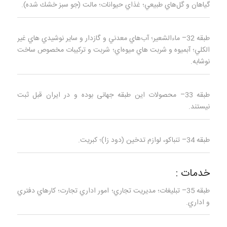
گياهان و گل‌هاي طبيعي؛ غذاي حيوانات؛ مالت (جو سبز خشك شده).
طبقه 32– ماءالشعير؛ آب‌هاي معدني و گازدار و ساير نوشيدي‌ هاي غير
الكلي؛ آبميوه و شربت‌ هاي ميوه‌اي؛ شربت و تركيبات مخصوص ساخت
نوشابه.
طبقه 33– محصولات این طبقه جهانی بوده و در ایران قبل ثبت
نیستند.
طبقه 34– تنباكو، لوازم تدخين (دود زا)؛ كبريت.
خدمات :
طبقه 35– تبليغات؛ مديريت تجاري؛ امور اداري تجارت؛ كارهاي دفتري
و اداري.