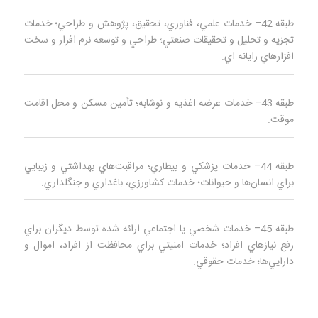
طبقه 42– خدمات علمي، فناوري، تحقيق، پژوهش و طراحي؛ خدمات
تجزيه و تحليل و تحقيقات صنعتي؛ طراحي و توسعه نرم‌ افزار و سخت
افزارهاي رايانه‌ اي.
طبقه 43– خدمات عرضه اغذيه و نوشابه؛ تأمين مسكن و محل اقامت
موقت.
طبقه 44– خدمات پزشكي و بيطاري؛ مراقبت‌هاي بهداشتي و زيبايي
براي انسان‌ها و حيوانات؛ خدمات كشاورزي، باغداري و جنگلداري.
طبقه 45– خدمات شخصي يا اجتماعي ارائه شده توسط ديگران براي
رفع نيازهاي افراد؛ خدمات امنيتي براي محافظت از افراد، اموال و
دارايي‌ها؛ خدمات حقوقي.