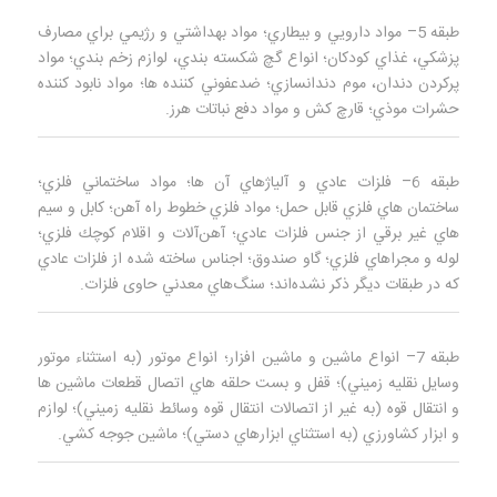
طبقه 5– مواد دارویي و بيطاري؛ مواد بهداشتي و رژيمي براي مصارف
پزشكي، غذاي كودكان؛ انواع گچ شكسته‌ بندي، لوازم زخم‌ بندي؛ مواد
پركردن دندان، موم دندانسازي؛ ضدعفوني كننده‌ ها؛ مواد نابود كننده
حشرات موذي؛ قارچ كش و مواد دفع نباتات هرز.
طبقه 6– فلزات عادي و آلياژهاي آن‌ ها؛ مواد ساختماني فلزي؛
ساختمان‌ هاي فلزي قابل حمل؛ مواد فلزي خطوط راه‌ آهن؛ كابل و سيم‌
هاي غير برقي از جنس فلزات عادي؛ آهن‌آلات و اقلام كوچك فلزي؛
لوله و مجراهاي فلزي؛ گاو صندوق؛ اجناس ساخته شده از فلزات عادي
كه در طبقات ديگر ذكر نشده‌اند؛ سنگ‌هاي معدني حاوی فلزات.
طبقه 7– انواع ماشين و ماشين‌ افزار؛ انواع موتور (به استثناء موتور
وسایل نقليه زميني)؛ قفل و بست حلقه‌ هاي اتصال قطعات ماشين‌ ها
و انتقال قوه (به غير از اتصالات انتقال قوه وسائط نقليه زميني)؛ لوازم
و ابزار كشاورزي (به استثناي ابزارهاي دستي)؛ ماشين جوجه كشي.