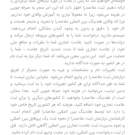
خوشحال خواهیم شد که پس از بحث در مورد نیازهای شما، برآوردی را
ارائه دهیم. ثبت ملاصدرا اظهار دارد که این امر منجر به صرفه جویی
در هزینه می‌شود زیرا ما معمولاً نیازی به آموزش وکلای خود نداریم.
چرا که وکلای هلدینگ بین المللی ملاصدرا با تجربه و متبحر هستند و
کار خود را دقیق و بدون به وجود آمدن مشکلی انجام می‌دهند.
سیستم مادرید درخواست شما را به کشورهای مربوطه ارسال میکند و
دولت‌ها در صورت تایید علامت تجاری شما با مقررات و منافع ملی
خود، از علامت تجاری شما تا مدت تمدید تاریخ علامت ، شما را
حمایت می کنند. این بدین معنی می‌باشد که شما دیگر نیاز به ثبت نام
در هر کشور به صورت جداگانه ندارید.
ثبت تغییرات نام و مشخصات و غیره به صورت متمرکز از طریق
دپارتمان ثبت ملاصدرا در وایپو انجام می‌شود. بنابراین نیازی نیست تا
شما به طور جداگانه برای هر کشور تغییرات خود را به ثبت برسانید و
بدین ترتیب می‌توانید در هزینه خود صرفه جویی کنید. بعدا ممكن
است از هلدینگ ملاصدرا بخواهید تا كشورهای دیگری را برای ثبت
علامت تجاری خود اضافه كنید، هرچند كه هر کشوری تاریخ خاص خود
را دارد اما توسط هلدینگ بین المللی ملاصدرا قابل انجام است.
کارشناسان دپارتمان ثبت ملاصدرا از نحوه ثبت یک پروفایل بین المللی
و نحوه مدیریت ثبت علامت تجاری بین المللی آگاهی کامل دارند. قبل
از ثبت درخواست بین المللی، باید در سایت وایپو ثبت نام کرده باشید.