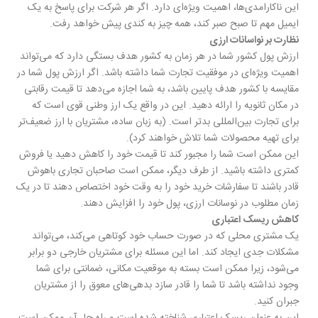
این ناکارامدی‌ها، اهمیت ویژه‌ای دارد. اگر هر شرکت برای پاسخ به یک
ایمیل مهم تا صبح صبر کند، همه چیز به کندی پیش خواهد رفت.
نظارت بر نواسانات ارزی
ارزش پول کشور شما در هر زمان به کشور هدف بستگی دارد که می‌تواند
اهمیت ویژه‌ای در موفقیت تجارت شما داشته باشد. اگر ارزش پول شما در
مقایسه با کشور هدف پایین باشد، به شما اجازه می‌دهد تا قیمت رقابتی
در مکان ثانویه را ارائه دهید. این در واقع یک ارز وطنی قوی است که
برای تجارت بین‌المللی بدتر است. (به زبان ساده، مشتریان با ارز ضعیف‌تر
برای تهیه محصولات شما تلاش خواهند کرد).
این ممکن است شما را مجبور کند تا قیمت خود را کاهش دهید یا فروش
کمتری داشته باشید. از طرف دیگر، ممکن است صاحبان تجاری باهوش
قادر باشند تا سفارشات خرید خود را به وقت خود اختصاص دهند تا در یک
زمان مطلوب در نوسانات ارزی، پول خود را افزایش دهند.
کاهش ریسک اعتباری
یک مشتری محلی که در صورت حساب خود کوتاهی می‌کند، می‌تواند
مشکلات جدی ایجاد کند. اما این مسئله برای مشتریان خارجی دو برابر
می‌شود، زیرا ممکن است بسته به موقعیت مکانی، ضمانتی برای شما
وجود نداشته باشد تا شما را قادر سازد بدهی‌های معوق را از مشتریان
جبران کنید.
این به عنوان ریسک اعتباری شناخته شده است و راه حل آن ممکن است