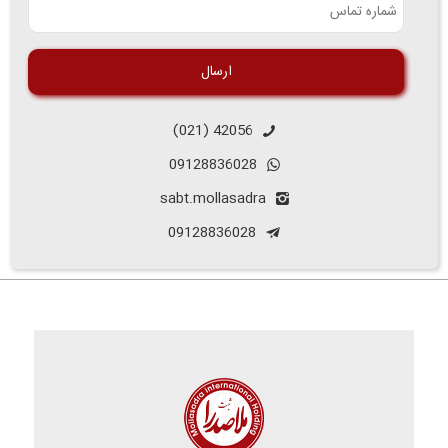
42056 (021)
09128836028
sabt.mollasadra
09128836028